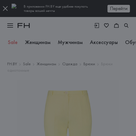
В приложении FH.BY еще удобнее покупать
Перейти
товары вашей мечты
Sale
Женщинам
Мужчинам
Аксессуары
Обу
FH.BY
Sale
Женщинам
Одежда
Брюки
Брюки
однотонные