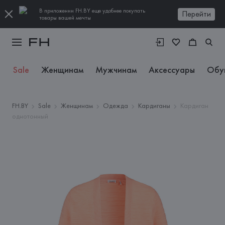
В приложении FH.BY еще удобнее покупать
Перейти
товары вашей мечты
Sale
Женщинам
Мужчинам
Аксессуары
Обу
FH.BY
Sale
Женщинам
Одежда
Кардиганы
Кардиган
однотонный