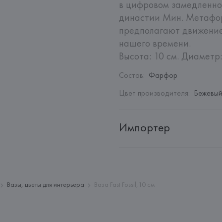
в цифровом замедленно
династии Мин. Метафор
предполагают движение
нашего времени.

Высота: 10 см. Диаметр:
Состав
:
Фарфор
Цвет производителя
:
Бежевы
Импортер
Импортер: 
Закрытое акционер
Адрес: 
Республика Беларусь, 2
Производитель: 
Rosenthal R
Вазы, цветы для интерьера
Ваза Fast Fossil,10 см
Адрес: 
ГЕРМАНИЯ, 
Rosenthal 
Germany
Страна происхождения товара