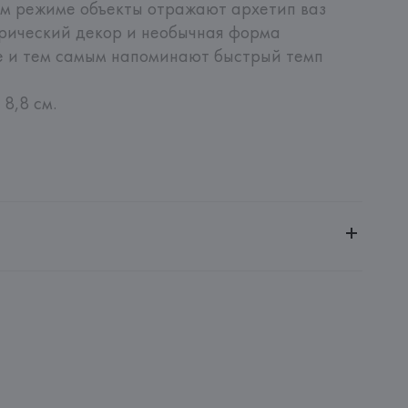
м режиме объекты отражают архетип ваз 
ический декор и необычная форма 
 и тем самым напоминают быстрый темп 
 8,8 см.
й
ное общество «Сквирел-Строй»
20035, г. Минск, ул. Тимирязева, 72A
OSENTHAL GmbH
ROSENTHAL GmbH, Philip-Rosenthal-Platz 1, D-95100 SELB 
: 
КИТАЙ