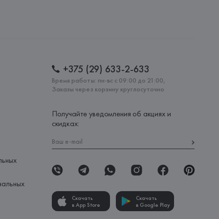
+375 (29) 633-2-633
Время работы: пн-вс с 09:00 до 21:00,
Заказы через корзину круглосуточно
Получайте уведомления об акциях и
скидках:
льных
нальных
Скачать
Скачать
в App Store
в Google Play