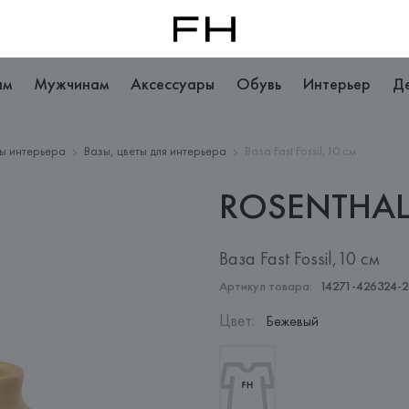
ам
Мужчинам
Аксессуары
Обувь
Интерьер
Д
ы интерьера
Вазы, цветы для интерьера
Ваза Fast Fossil,10 см
ROSENTHA
Ваза Fast Fossil,10 см
Артикул товара:
14271-426324-
Цвет
:
Бежевый