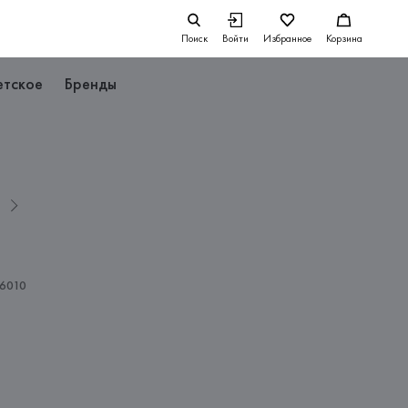
Поиск
Войти
Избранное
Корзина
етское
Бренды
L
26010