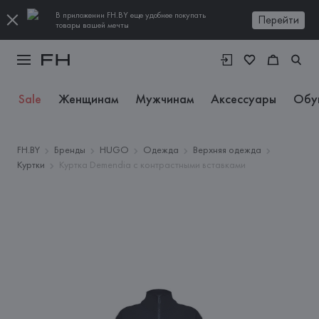
В приложении FH.BY еще удобнее покупать
Перейти
товары вашей мечты
Sale
Женщинам
Мужчинам
Аксессуары
Обу
FH.BY
Бренды
HUGO
Одежда
Верхняя одежда
Куртки
Куртка Demendia с контрастными вставками