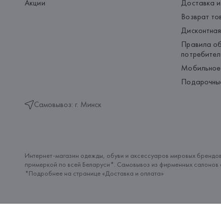
Акции
Доставка и
Возврат то
Дисконтная
Правила об
потребител
Мобильное
Подарочны
Самовывоз: г. Минск
Интернет-магазин одежды, обуви и аксессуаров мировых брендов
примеркой по всей Беларуси*. Самовывоз из фирменных салонов с
*Подробнее на странице «
Доставка и оплата
»