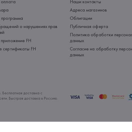
 оплата
Наши контакты
вара
Адреса магазинов
 программа
Облигации
ращений о нарушениях прав
Публичная оферта
ей
Политика обработки персона
 приложение FH
данных
е сертификаты FH
Согласие на обработку персо
данных
. Бесплатная доставка с
ети. Быстрая доставка в Россию.