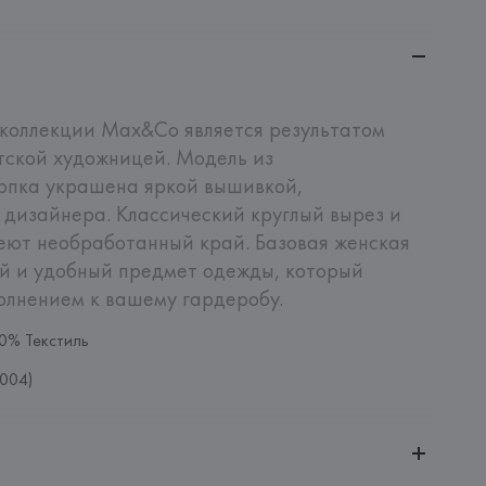
коллекции Max&Co является результатом 
тской художницей. Модель из 
опка украшена яркой вышивкой, 
дизайнера. Классический круглый вырез и 
ют необработанный край. Базовая женская 
й и удобный предмет одежды, который 
олнением к вашему гардеробу.
00% Текстиль
004)