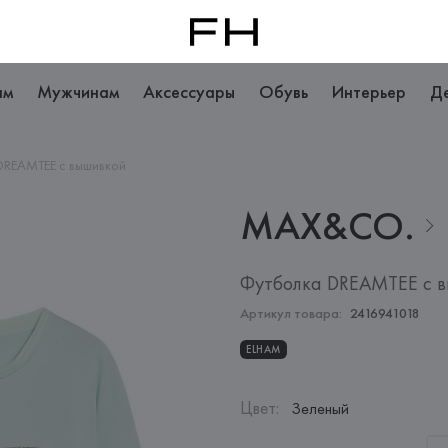
ам
Мужчинам
Аксессуары
Обувь
Интерьер
Д
DREAMTEE с вышивкой
MAX&CO.
Футболка DREAMTEE с 
Артикул товара:
2416941018
ELHAM
Цвет
:
Зеленый