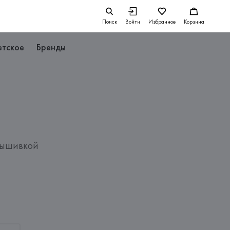
Поиск
Войти
Избранное
Корзина
етское
Бренды
вышивкой