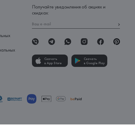
Получайте уведомления об акциях и
скидках:
льных
нальных
Скачать
Скачать
в App Store
в Google Play