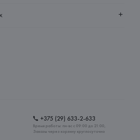
ченной ответственностью "Авикойл Интернешнл"
х
20051, г. Минск, ул. Рафиева, д. 64, помещение 2-27
nipersonale
nipersonale, Via M. Mazzacurati 6 - 42122 Reggio Emilia,
: 
ТУРЦИЯ
+375 (29) 633-2-633
Время работы: пн-вс с 09:00 до 21:00,
Заказы через корзину круглосуточно