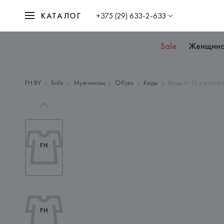
КАТАЛОГ
+375 (29) 633-2-633
Sale
Женщин
FH.BY
Sale
Мужчинам
Обувь
Кеды
Кеды V-12 с контр