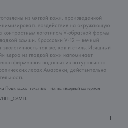
готовлены из мягкой кожи, произведенной 
минимизировать воздействие на окружающую 
а контрастным логотипом V-образной формы 
гладкой замши. Кроссовки V-12 — вечный 
т экологичность так же, как и стиль. Изящный 
н верха из гладкой кожи напоминает 
менно фирменная подошва из натурального 
тропических лесах Амазонки, действительно 
тельность.
ожа Подкладка: текстиль Низ: полимерный материал
WHITE_CAMEL