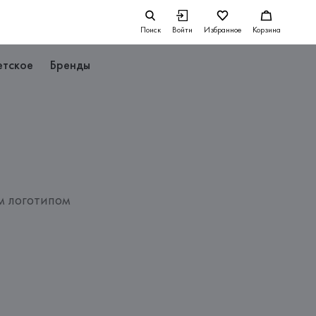
Поиск
Войти
Избранное
Корзина
етское
Бренды
м логотипом