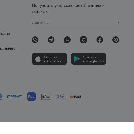
Получайте уведомления об акциях и
скидках:
льных
нальных
Скачать
Скачать
в App Store
в Google Play