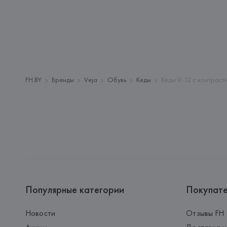
FH.BY
Бренды
Veja
Обувь
Кеды
Кеды V-12 с контраст
Популярные категории
Покупат
Новости
Отзывы FH