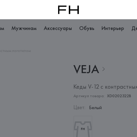
ам
Мужчинам
Аксессуары
Обувь
Интерьер
Д
астным логотипом
VEJA
Кеды V-12 с контрастны
Артикул товара:
XD0202322B
Цвет
:
Белый