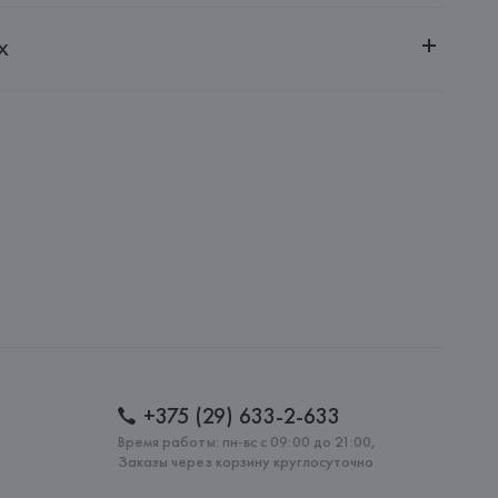
ительной ответственностью "БелВиринея"
х
20030, г. Минск, ул. Немига, 5, пом. 39
ADE SARL
RADE SARL, 146 Rue du Faubourg Poissonnière, 75010 Paris,
: 
БРАЗИЛИЯ
+375 (29) 633-2-633
Время работы: пн-вс с 09:00 до 21:00,
Заказы через корзину круглосуточно