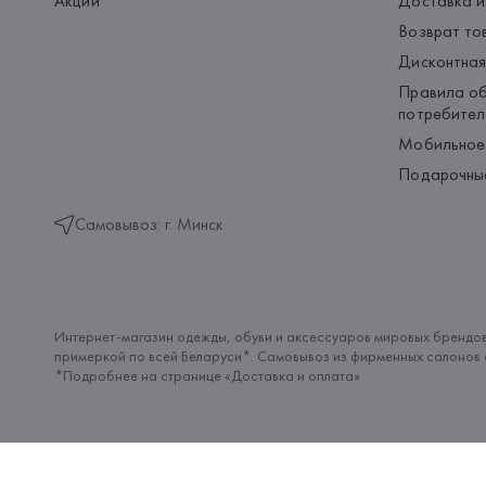
Акции
Доставка и
Возврат то
Дисконтная
Правила об
потребител
Мобильное
Подарочны
Самовывоз: г. Минск
Интернет-магазин одежды, обуви и аксессуаров мировых брендов
примеркой по всей Беларуси*. Самовывоз из фирменных салонов с
*Подробнее на странице «
Доставка и оплата
»