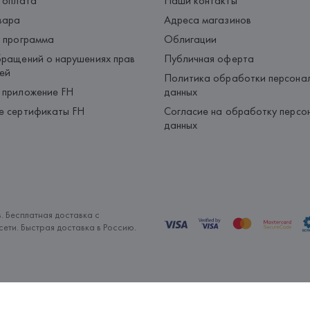
 оплата
Наши контакты
вара
Адреса магазинов
 программа
Облигации
ращений о нарушениях прав
Публичная оферта
ей
Политика обработки персона
 приложение FH
данных
е сертификаты FH
Согласие на обработку персо
данных
. Бесплатная доставка с
ети. Быстрая доставка в Россию.