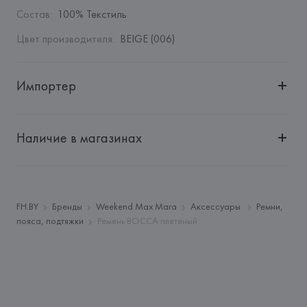
Состав
:
100% Текстиль
Цвет производителя
:
BEIGE (006)
Импортер
Импортер: 
Общество с дополнительной ответственностью 
"БелВиринея"
Наличие в магазинах
Адрес: 
Республика Беларусь, 220030, г. Минск, ул. 
Немига, 5, пом. 39
Производитель: 
MaxMara S.r.l.
Адрес: 
ИТАЛИЯ, 
Via Giulia Maramotti, 4, 42124 Reggio 
FH.BY
Бренды
Weekend Max Mara
Аксессуары
Ремни,
Emilia,
пояса, подтяжки
Ремень BOCCA плетеный
Страна происхождения товара: 
КИТАЙ