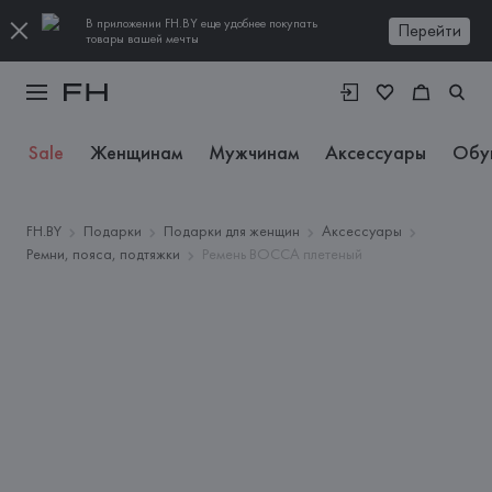
В приложении FH.BY еще удобнее покупать
Перейти
товары вашей мечты
Sale
Женщинам
Мужчинам
Аксессуары
Обу
FH.BY
Подарки
Подарки для женщин
Аксессуары
Ремни, пояса, подтяжки
Ремень BOCCA плетеный