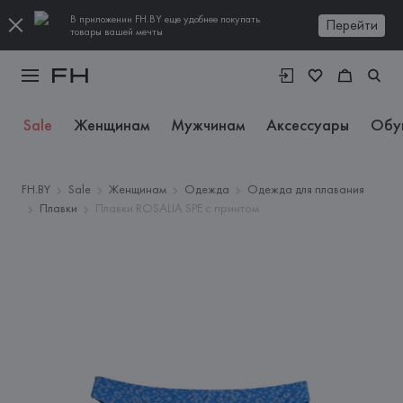
В приложении FH.BY еще удобнее покупать
Перейти
товары вашей мечты
Sale
Женщинам
Мужчинам
Аксессуары
Обу
FH.BY
Sale
Женщинам
Одежда
Одежда для плавания
Плавки
Плавки ROSALIA SPE с принтом