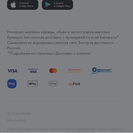
Скачать
Скачать
в App Store
в Google Play
Интернет-магазин одежды, обуви и аксессуаров мировых
брендов. Бесплатная доставка с примеркой по всей Беларуси*.
Самовывоз из фирменных салонов сети. Быстрая доставка в
Россию.
*Подробнее на странице «
Доставка и оплата
»
©
2026
FH.BY
Карта сайта
Общество с дополнительной ответственностью «БелВиринея» зарегистрировано