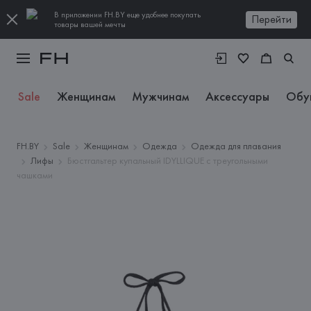
В приложении FH.BY еще удобнее покупать
Перейти
товары вашей мечты
Sale
Женщинам
Мужчинам
Аксессуары
Обу
FH.BY
Sale
Женщинам
Одежда
Одежда для плавания
Лифы
Бюстгальтер купальный IDYLLIQUE с треугольными
чашками