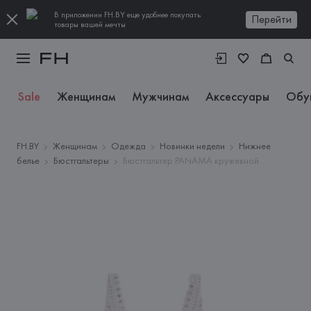
В приложении FH.BY еще удобнее покупать
Перейти
товары вашей мечты
Sale
Женщинам
Мужчинам
Аксессуары
Обу
FH.BY
Женщинам
Одежда
Новинки недели
Нижнее
белье
Бюстгальтеры
Бюстгальтер PANAMA кружевной