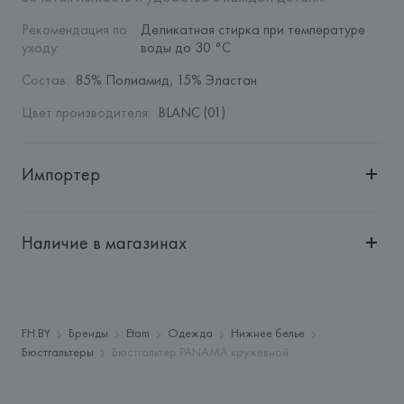
Рекомендация по 
Деликатная стирка при температуре 
уходу
:
воды до 30 °C
Состав
:
85% Полиамид, 15% Эластан
Цвет производителя
:
BLANC (01)
Импортер
Импортер: 
Общество с дополнительной ответственностью 
"БелВиринея"
Наличие в магазинах
Адрес: 
Республика Беларусь, 220030, г. Минск, ул. 
Немига, 5, пом. 39
Производитель: 
Etam Lingerie SA
Адрес: 
ФРАНЦИЯ, 
Etam Lingerie SA, 57/59 Rue Henri 
FH.BY
Бренды
Etam
Одежда
Нижнее белье
Barbusse 92110 Clichy,
Бюстгальтеры
Бюстгальтер PANAMA кружевной
Страна происхождения товара: 
БАНГЛАДЕШ