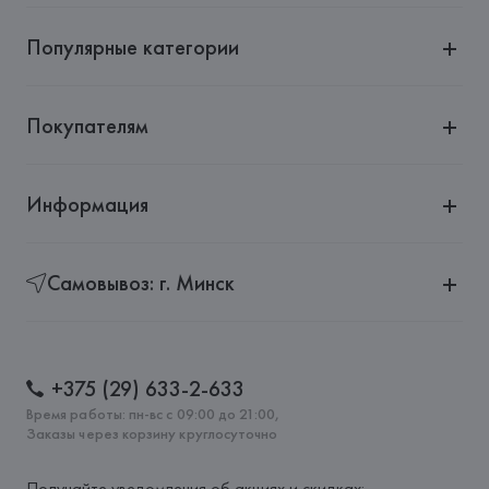
Barbusse 92110 Clichy,
Популярные категории
Страна происхождения товара: 
БАНГЛАДЕШ
Покупателям
Информация
Самовывоз: г. Минск
+375 (29) 633-2-633
Время работы: пн-вс с 09:00 до 21:00,
Заказы через корзину круглосуточно
Получайте уведомления об акциях и скидках: