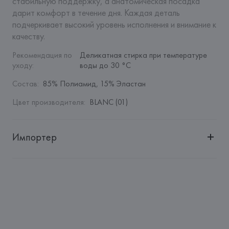
стабильную поддержку, а анатомическая посадка 
дарит комфорт в течение дня. Каждая деталь 
подчеркивает высокий уровень исполнения и внимание к 
качеству.
Рекомендация по 
Деликатная стирка при температуре 
уходу
:
воды до 30 °C
Состав
:
85% Полиамид, 15% Эластан
Цвет производителя
:
BLANC (01)
Импортер
Импортер: 
Общество с дополнительной ответственностью 
"БелВиринея"
Адрес: 
Республика Беларусь, 220030, г. Минск, ул. 
Немига, 5, пом. 39
Производитель: 
Etam Lingerie SA
Адрес: 
ФРАНЦИЯ, 
Etam Lingerie SA, 57/59 Rue Henri 