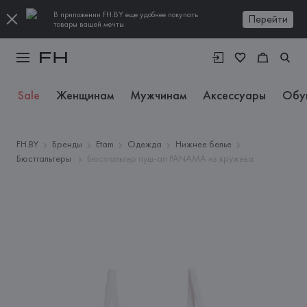
В приложении FH.BY еще удобнее покупать
Перейти
товары вашей мечты
Sale
Женщинам
Мужчинам
Аксессуары
Обу
FH.BY
Бренды
Etam
Одежда
Нижнее белье
Бюстгальтеры
Бюстгальтер пуш-ап PANAMA из кружева