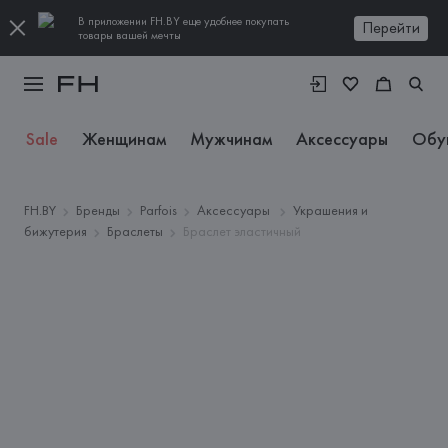
В приложении FH.BY еще удобнее покупать
Перейти
товары вашей мечты
Sale
Женщинам
Мужчинам
Аксессуары
Обу
FH.BY
Бренды
Parfois
Аксессуары
Украшения и
бижутерия
Браслеты
Браслет эластичный