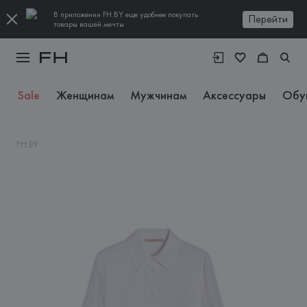
В приложении FH.BY еще удобнее покупать
Перейти
товары вашей мечты
Sale
Женщинам
Мужчинам
Аксессуары
Обу
FH.BY