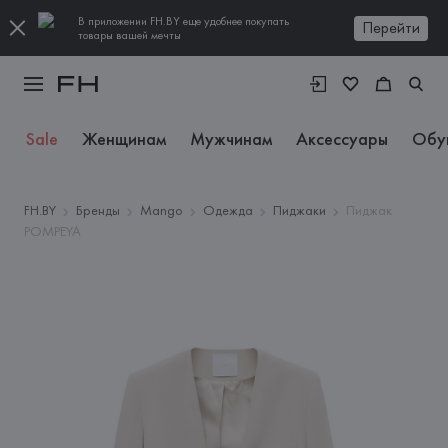
В приложении FH.BY еще удобнее покупать
Перейти
товары вашей мечты
Sale
Женщинам
Мужчинам
Аксессуары
Обу
FH.BY
Бренды
Mango
Одежда
Пиджаки
Пиджак
POMPEYA