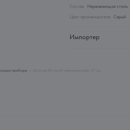
Состав
:
Нержавеющая сталь
Цвет производителя
:
Серый
Импортер
Импортер: 
Закрытое акционер
Адрес: 
Республика Беларусь, 2
Производитель: 
Peugeot
хонные приборы
Штопор Elis touch электрический, 27 см
Адрес: 
ФРАНЦИЯ, 
Peugeot ZA 
Страна происхождения товара