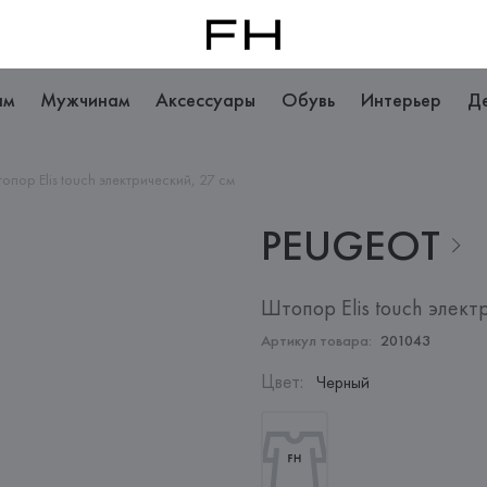
ам
Мужчинам
Аксессуары
Обувь
Интерьер
Д
опор Elis touch электрический, 27 см
PEUGEOT
Штопор Elis touch элект
Артикул товара:
201043
Цвет
:
Черный