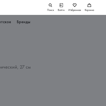
Поиск
Войти
Избранное
Корзина
етское
Бренды
рический, 27 см