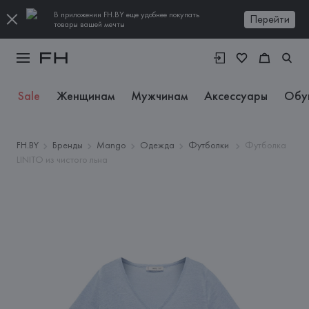
В приложении FH.BY еще удобнее покупать
Перейти
товары вашей мечты
Sale
Женщинам
Мужчинам
Аксессуары
Обу
FH.BY
Бренды
Mango
Одежда
Футболки
Футболка
LINITO из чистого льна