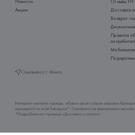
Новости
Отзывы FH
Акции
Доставка и
Возврат то
Дисконтная
Правила об
потребител
Мобильное
Подарочны
Самовывоз: г. Минск
Интернет-магазин одежды, обуви и аксессуаров мировых брендов
примеркой по всей Беларуси*. Самовывоз из фирменных салонов с
*Подробнее на странице «
Доставка и оплата
»