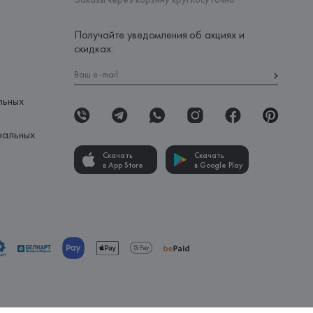
Получайте уведомления об акциях и
скидках:
льных
нальных
Скачать
Скачать
в App Store
в Google Play