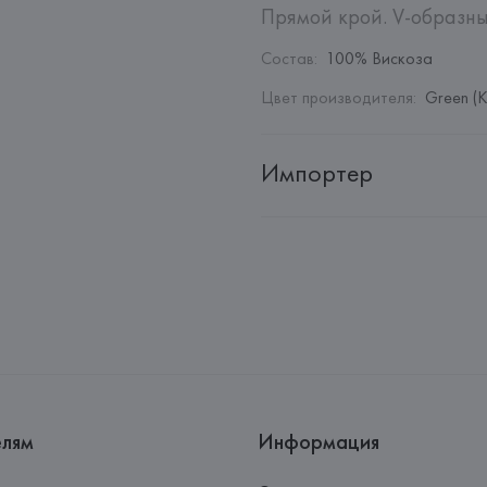
Прямой крой. V-образны
Состав
:
100% Вискоза
Цвет производителя
:
Green (
Импортер
Импортер: 
Общество с дополн
Адрес: 
Республика Беларусь, 2
Производитель: 
Barata & Ramil
Адрес: 
ПОРТУГАЛИЯ, 
Barata &
Rio Tinto,
Страна происхождения товара
елям
Информация