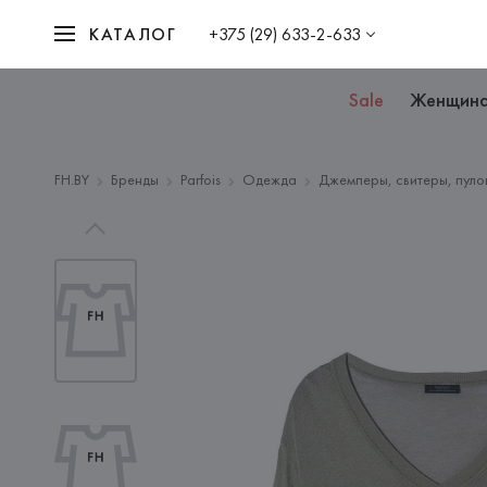
КАТАЛОГ
+375 (29) 633-2-633
Sale
Женщин
FH.BY
Бренды
Parfois
Одежда
Джемперы, свитеры, пуло