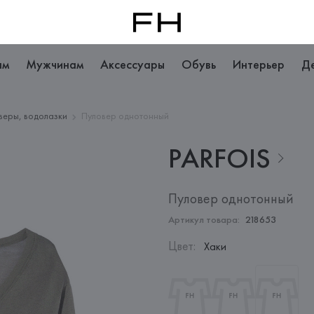
ам
Мужчинам
Аксессуары
Обувь
Интерьер
Д
веры, водолазки
Пуловер однотонный
PARFOIS
Пуловер однотонный
Артикул товара:
218653
Цвет
:
Хаки