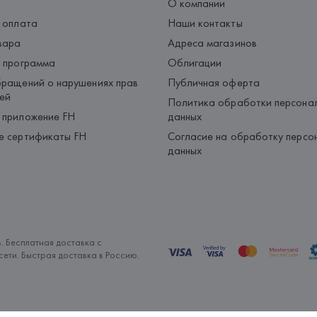
О компании
 оплата
Наши контакты
вара
Адреса магазинов
 программа
Облигации
ращений о нарушениях прав
Публичная оферта
ей
Политика обработки персона
 приложение FH
данных
е сертификаты FH
Согласие на обработку персо
данных
. Бесплатная доставка с
ети. Быстрая доставка в Россию.