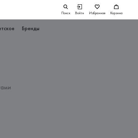
Поиск
Войти
Избранное
Корзина
етское
Бренды
тами