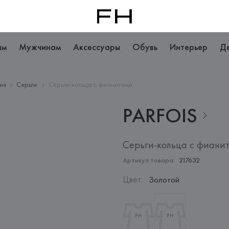
ам
Мужчинам
Аксессуары
Обувь
Интерьер
Д
ия
Серьги
Серьги-кольца с фианитами
PARFOIS
Серьги-кольца с фиани
Артикул товара:
217632
Цвет
:
Золотой