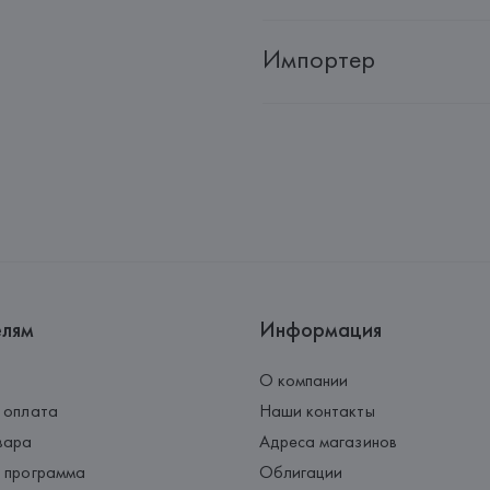
Импортер
Импортер: 
Общество с дополн
Адрес: 
Республика Беларусь, 2
Производитель: 
Barata & Ramil
Адрес: 
ПОРТУГАЛИЯ, 
Barata &
Rio Tinto,
Страна происхождения товара
елям
Информация
О компании
 оплата
Наши контакты
вара
Адреса магазинов
 программа
Облигации