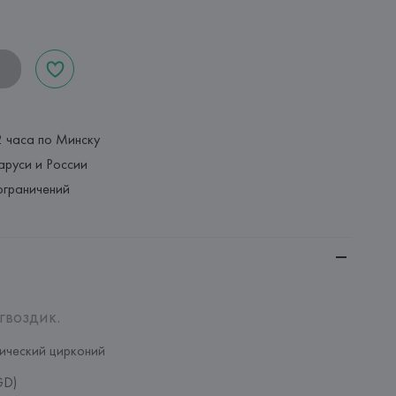
2 часа по Минску
аруси и России
ограничений
гвоздик.
ический цирконий
GD)