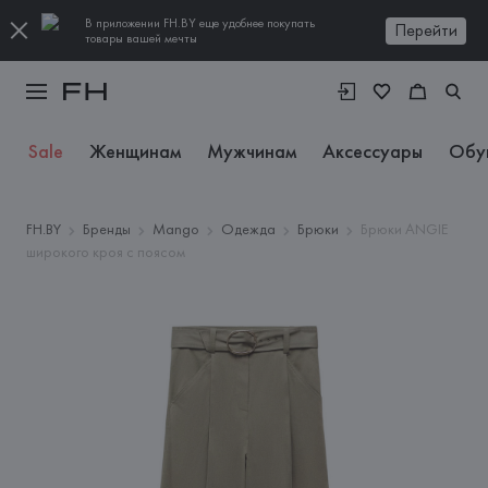
В приложении FH.BY еще удобнее покупать
Перейти
товары вашей мечты
Sale
Женщинам
Мужчинам
Аксессуары
Обу
FH.BY
Бренды
Mango
Одежда
Брюки
Брюки ANGIE
широкого кроя с поясом