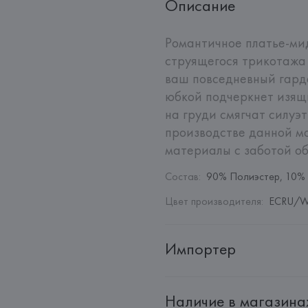
Описание
Романтичное платье-мид
струящегося трикотажа 
ваш повседневный гард
юбкой подчеркнет изящн
на груди смягчат силуэт
производстве данной м
материалы с заботой о
Состав
:
90% Полиэстер, 10%
Цвет производителя
:
ECRU/WH
Импортер
Импортер: 
Общество с дополн
Наличие в магазина
Адрес: 
Республика Беларусь, 2