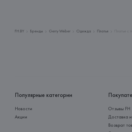
FH.BY
Бренды
Gerry Weber
Одежда
Платья
Платье с 
Популярные категории
Покупат
Новости
Отзывы FH
Акции
Доставка и
Возврат то