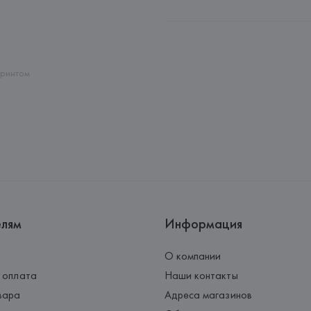
Производитель: 
GENEROS DE P
Адрес: 
ИСПАНИЯ, 
GENEROS DE 
Pol.Ind."Les Hortes"-Apdo.Corr
Страна происхождения товара
принтом
елям
Информация
О компании
 оплата
Наши контакты
вара
Адреса магазинов