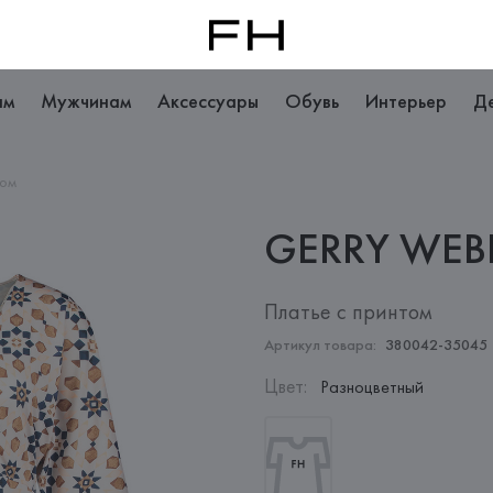
ам
Мужчинам
Аксессуары
Обувь
Интерьер
Д
том
GERRY
WEB
Платье с принтом
Артикул товара:
380042-35045
Цвет
:
Разноцветный