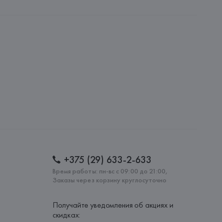
UNTO VICTRIX, S.L.
PUNTO VICTRIX, S.L., C/ de l'Overlocaire, 24-28 
eos, 59-08302 Mataró(Barcelona),
: 
КИТАЙ
+375 (29) 633-2-633
Время работы: пн-вс с 09:00 до 21:00,
Заказы через корзину круглосуточно
Получайте уведомления об акциях и
скидках: