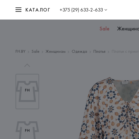
КАТАЛОГ
+375 (29) 633-2-633
Sale
Женщин
FH.BY
Sale
Женщинам
Одежда
Платья
Платье с прин