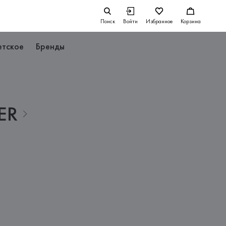
Поиск
Войти
Избранное
Корзина
етское
Бренды
ER