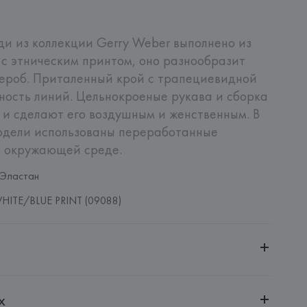
и из коллекции Gerry Weber выполнено из 
с этническим принтом, оно разнообразит 
ероб. Приталенный крой с трапециевидной 
ость линий. Цельнокроеные рукава и сборка 
 и сделают его воздушным и женственным. В 
одели использованы переработанные 
б окружающей среде.
 Эластан
ITE/BLUE PRINT (09088)
ительной ответственностью "БелВиринея"
х
20030, г. Минск, ул. Немига, 5, пом. 39