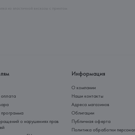
Страна происхождения товара
лка из эластичной вискозы с принтом
елям
Информация
О компании
 оплата
Наши контакты
вара
Адреса магазинов
 программа
Облигации
ращений о нарушениях прав
Публичная оферта
ей
Политика обработки персона