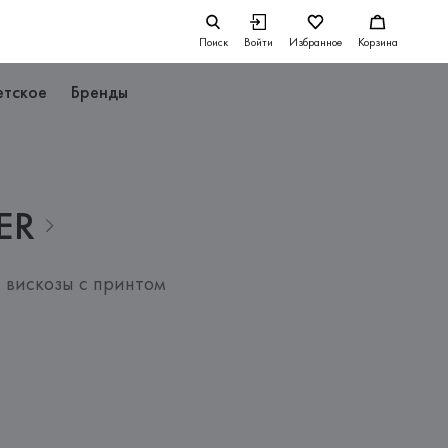
Поиск
Войти
Избранное
Корзина
етское
Бренды
ER
 вискозы с принтом