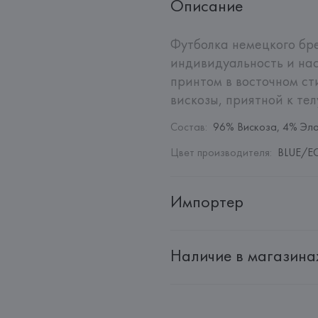
Описание
Футболка немецкого бре
индивидуальность и на
принтом в восточном сти
вискозы, приятной к телу
Состав
:
96% Вискоза, 4% Эл
Цвет производителя
:
BLUE/EC
Импортер
Импортер: 
Общество с дополн
Наличие в магазина
Адрес: 
Республика Беларусь, 2
Производитель: 
GENEROS DE P
Адрес: 
ИСПАНИЯ, 
GENEROS DE 
Pol.Ind."Les Hortes"-Apdo.Corr