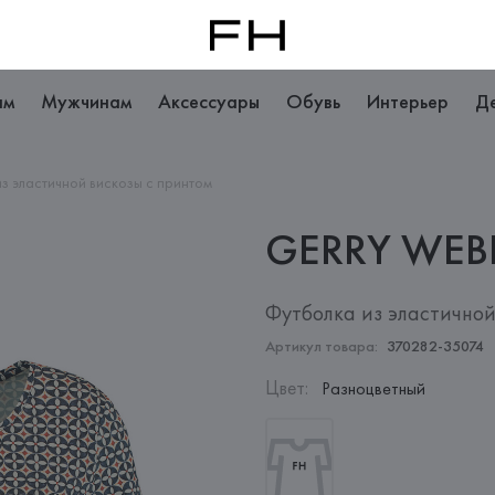
ам
Мужчинам
Аксессуары
Обувь
Интерьер
Д
з эластичной вискозы с принтом
GERRY
WEB
Футболка из эластичной
Артикул товара:
370282-35074
Цвет
:
Разноцветный