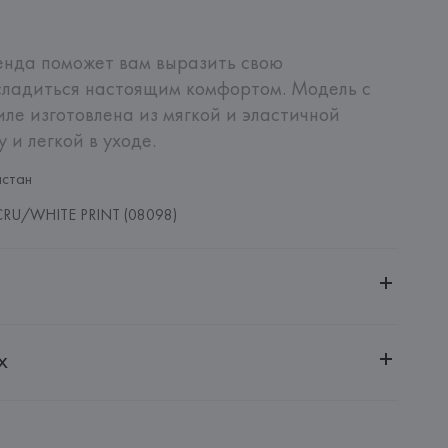
нда поможет вам выразить свою 
сладиться настоящим комфортом. Модель с 
ле изготовлена из мягкой и эластичной 
 и легкой в уходе.
астан
RU/WHITE PRINT (08098)
ительной ответственностью "БелВиринея"
х
20030, г. Минск, ул. Немига, 5, пом. 39
UNTO VICTRIX, S.L.
PUNTO VICTRIX, S.L., C/ de l'Overlocaire, 24-28 
eos, 59-08302 Mataró(Barcelona),