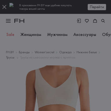
В приложении FH.BY еще удобнее покупать
Перейти
товары вашей мечты
Sale
Женщинам
Мужчинам
Аксессуары
Обу
FH.BY
Бренды
Women'secret
Одежда
Нижнее белье
Трусы
Трусы из смесового хлопка с принтом