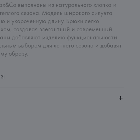
x&Co выполнены из натурального хлопка и 
теплого сезона. Модель широкого силуэта 
 и укороченную длину. Брюки легко 
хом, создавая элегантный и современный 
маны добавляют изделию функциональности. 
льным выбором для летнего сезона и добавят 
му образу.
03)
ченной ответственностью "Авикойл Интернешнл"
20051, г. Минск, ул. Рафиева, д. 64, помещение 2-27
nipersonale