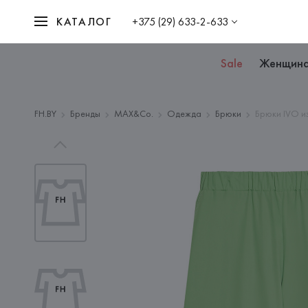
КАТАЛОГ
+375 (29) 633-2-633
Sale
Женщин
FH.BY
Бренды
MAX&Co.
Одежда
Брюки
Брюки IVO и