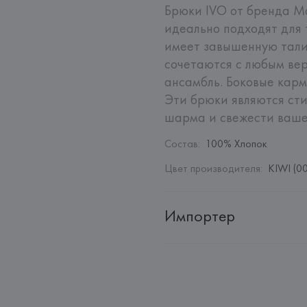
Брюки IVO от бренда Ma
идеально подходят для 
имеет завышенную талию
сочетаются с любым вер
ансамбль. Боковые кар
Эти брюки являются сти
шарма и свежести ваше
Состав
:
100% Хлопок
Цвет производителя
:
KIWI (0
Импортер
Импортер: 
Общество с ограни
Адрес: 
Республика Беларусь, 2
Производитель: 
DEDIMAX srl u