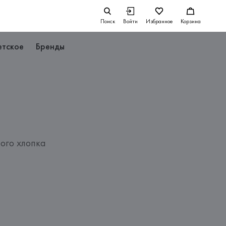
Поиск
Войти
Избранное
Корзина
етское
Бренды
ого хлопка