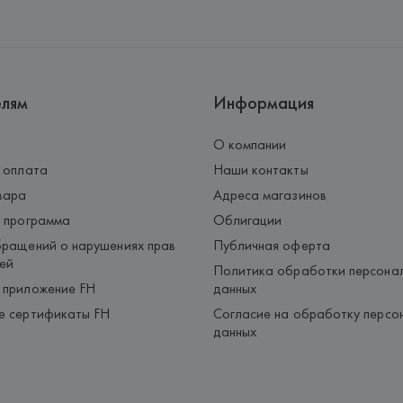
Адрес: 
ИТАЛИЯ, 
DEDIMAX srl u
Страна происхождения товара
елям
Информация
О компании
 оплата
Наши контакты
вара
Адреса магазинов
 программа
Облигации
ращений о нарушениях прав
Публичная оферта
ей
Политика обработки персона
 приложение FH
данных
е сертификаты FH
Согласие на обработку персо
данных