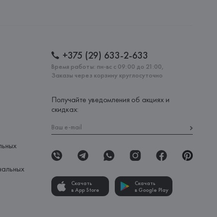
nipersonale, Via M. Mazzacurati 6 - 42122 Reggio Emilia,
: 
ЭРИТРЕЯ
+375 (29) 633-2-633
Время работы: пн-вс с 09:00 до 21:00,
Заказы через корзину круглосуточно
Получайте уведомления об акциях и
скидках:
льных
нальных
Скачать
Скачать
в App Store
в Google Play