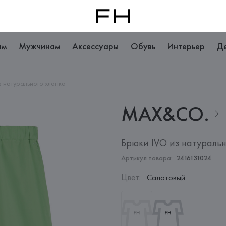
ам
Мужчинам
Аксессуары
Обувь
Интерьер
Д
з натурального хлопка
MAX&CO.
Брюки IVO из натуральн
Артикул товара:
2416131024
Цвет
:
Салатовый