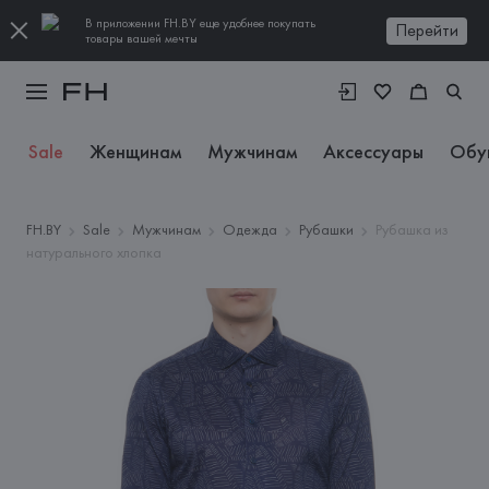
В приложении FH.BY еще удобнее покупать
Перейти
товары вашей мечты
Sale
Женщинам
Мужчинам
Аксессуары
Обу
FH.BY
Sale
Мужчинам
Одежда
Рубашки
Рубашка из
натурального хлопка