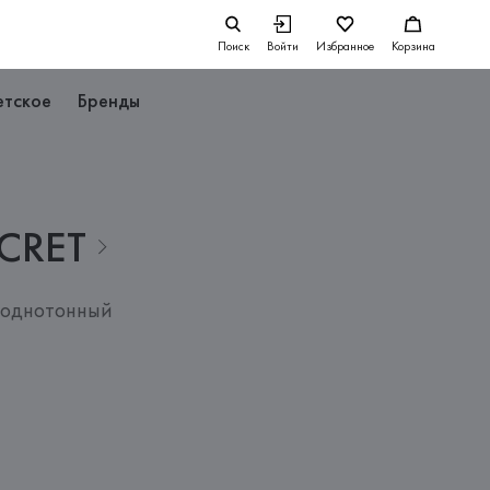
Поиск
Войти
Избранное
Корзина
етское
Бренды
CRET
 однотонный