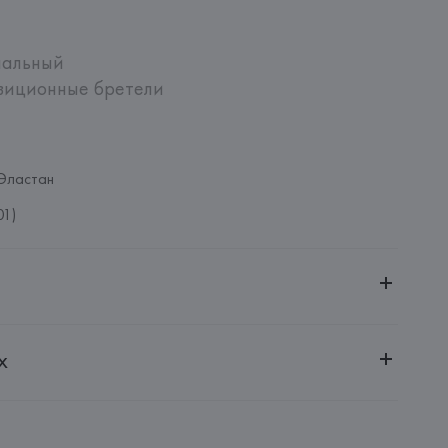
пальный

зиционные бретели

Эластан
01)
ительной ответственностью "БелВиринея"
х
20030, г. Минск, ул. Немига, 5, пом. 39
NFECCION S.A.
CONFECCION S.A., AVDA LLANO CASTELLANO, NUM. 51 