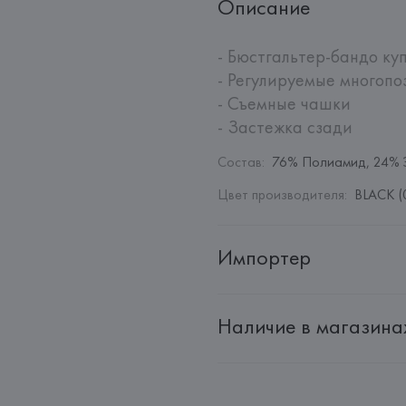
Описание
- Бюстгальтер-бандо ку
- Регулируемые многопо
- Съемные чашки

- Застежка сзади
Состав
:
76% Полиамид, 24% 
Цвет производителя
:
BLACK (
Импортер
Импортер: 
Общество с дополн
Наличие в магазина
Адрес: 
Республика Беларусь, 2
Производитель: 
EUROFIEL CO
Адрес: 
ИСПАНИЯ, 
EUROFIEL 
28034 MADRID,