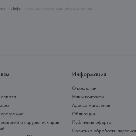
Страна происхождения товара
ния
Лифы
Бюстгальтер купальный однотонный
елям
Информация
О компании
 оплата
Наши контакты
вара
Адреса магазинов
 программа
Облигации
ращений о нарушениях прав
Публичная оферта
ей
Политика обработки персона