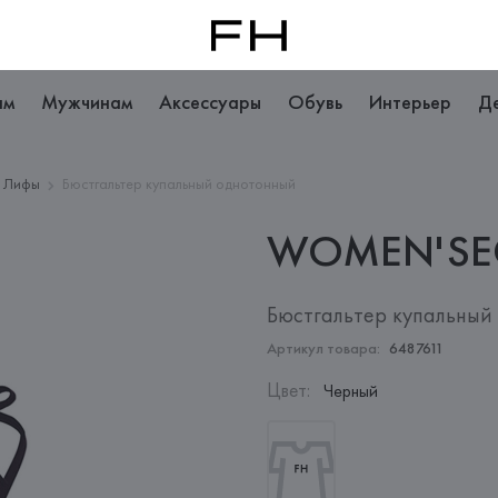
ам
Мужчинам
Аксессуары
Обувь
Интерьер
Д
Лифы
Бюстгальтер купальный однотонный
WOMEN'SE
Бюстгальтер купальный
Артикул товара:
6487611
Цвет
:
Черный