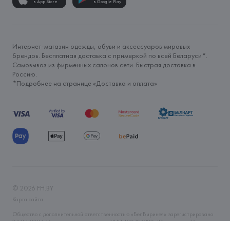
в App Store
в Google Play
Интернет-магазин одежды, обуви и аксессуаров мировых
брендов. Бесплатная доставка с примеркой по всей Беларуси*.
Самовывоз из фирменных салонов сети. Быстрая доставка в
Россию.
*Подробнее на странице «
Доставка и оплата
»
©
2026
FH.BY
Карта сайта
Общество с дополнительной ответственностью «БелВиринея» зарегистрировано
06.04.2006 Минским горисполкомом. УНП 190706320. Юр.адрес: г. Минск, ул.
Немига, 5, пом. 39. Интернет-магазин fh.by зарегистрирован в Торговом реестре