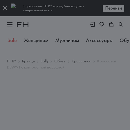
В приложении FH.BY еще удобнее покупать
Перейти
товары вашей мечты
Sale
Женщинам
Мужчинам
Аксессуары
Обу
FH.BY
Бренды
Bally
Обувь
Кроссовки
Кроссовки
DEWY-T с контрастной подошвой