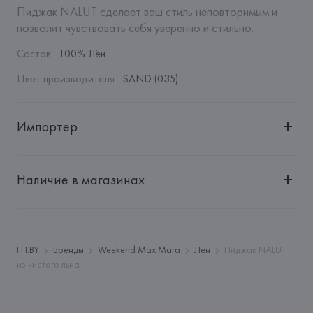
Пиджак NALUT сделает ваш стиль неповторимым и 
позволит чувствовать себя уверенно и стильно.
Состав
:
100% Лён
Цвет производителя
:
SAND (035)
Импортер
Импортер: 
Общество с дополнительной ответственностью 
"БелВиринея"
Наличие в магазинах
Адрес: 
Республика Беларусь, 220030, г. Минск, ул. 
Немига, 5, пом. 39
Производитель: 
MaxMara S.r.l.
Адрес: 
ИТАЛИЯ, 
Via Giulia Maramotti, 4, 42124 Reggio 
FH.BY
Бренды
Weekend Max Mara
Лен
Пиджак NALUT
Emilia,
из чистого льна
Страна происхождения товара: 
МАРОККО