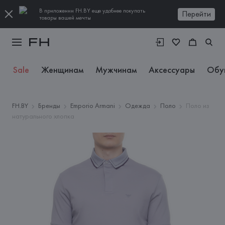
В приложении FH.BY еще удобнее покупать
Перейти
товары вашей мечты
Sale
Женщинам
Мужчинам
Аксессуары
Обу
FH.BY
Бренды
Emporio Armani
Одежда
Поло
Поло из
натурального хлопка