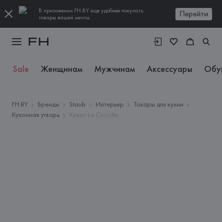
В приложении FH.BY еще удобнее покупать
Перейти
товары вашей мечты
Sale
Женщинам
Мужчинам
Аксессуары
Обу
FH.BY
Бренды
Staub
Интерьер
Товары для кухни
Кухонная утварь
Кокот La Cocotte