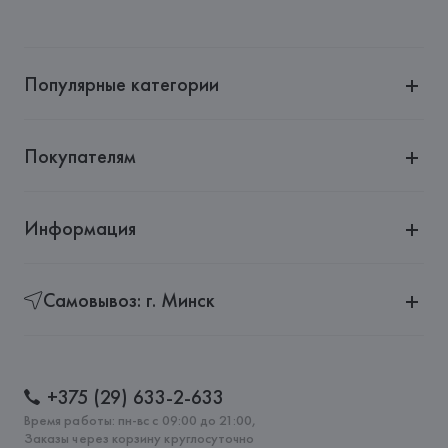
Производитель: 
Staub
Адрес: 
ФРАНЦИЯ, 
Staub ул. Маршала Прошлякова, дом 
30, офис 308, 123458, г. Москва, Российская Федерация
Популярные категории
Страна происхождения товара: 
ФРАНЦИЯ
Покупателям
Информация
Самовывоз: г. Минск
+375 (29) 633-2-633
Время работы: пн-вс с 09:00 до 21:00,
Заказы через корзину круглосуточно