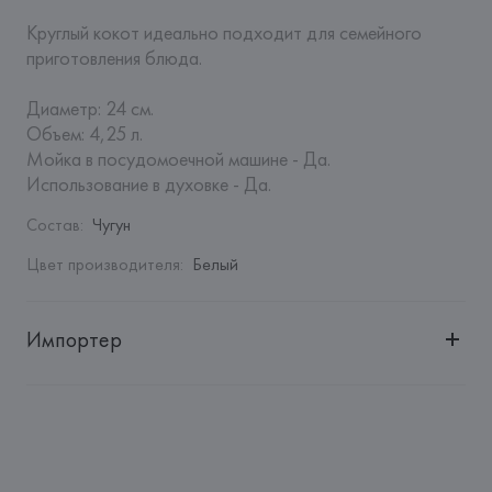
Круглый кокот идеально подходит для семейного 
приготовления блюда.

Диаметр: 24 см.

Объем: 4,25 л.

Мойка в посудомоечной машине - Да. 

Использование в духовке - Да.
Состав
:
Чугун
Цвет производителя
:
Белый
Импортер
Импортер: 
Закрытое акционерное общество «Сквирел-
Строй»
Адрес: 
Республика Беларусь, 220035, г. Минск, ул. 
Тимирязева, 72A