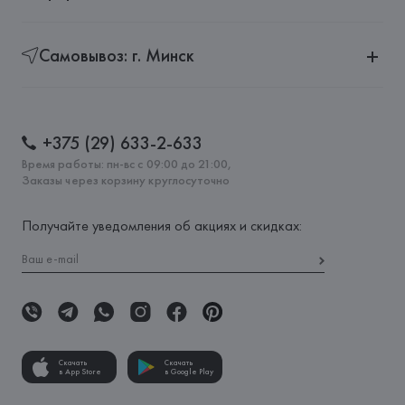
Самовывоз: г. Минск
+375 (29) 633-2-633
Время работы: пн-вс с 09:00 до 21:00,
Заказы через корзину круглосуточно
Получайте уведомления об акциях и скидках:
Скачать
Скачать
в App Store
в Google Play