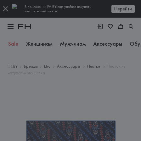
В приложении FH.BY еще удобнее покупать
Перейти
товары вашей мечты
Sale
Женщинам
Мужчинам
Аксессуары
Обу
FH.BY
Бренды
Etro
Аксессуары
Платки
Платок из
натурального шелка