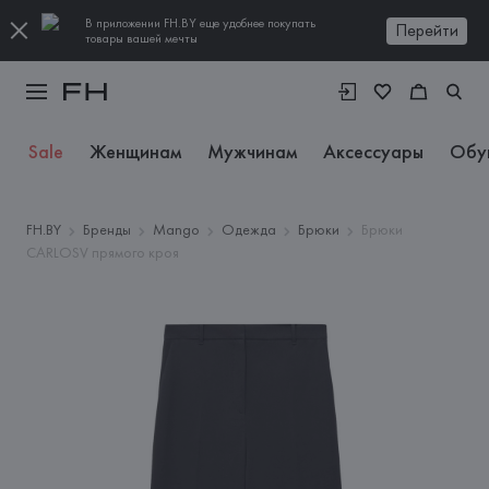
В приложении FH.BY еще удобнее покупать
Перейти
товары вашей мечты
Sale
Женщинам
Мужчинам
Аксессуары
Обу
FH.BY
Бренды
Mango
Одежда
Брюки
Брюки
CARLOSV прямого кроя