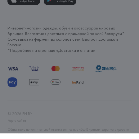
в App Store
в Google Play
Интернет-магазин одежды, обуви и аксессуаров мировых
брендов. Бесплатная доставка с примеркой по всей Беларуси*.
Самовывоз из фирменных салонов сети. Быстрая доставка в
Россию.
*Подробнее на странице «
Доставка и оплата
»
©
2026
FH.BY
Карта сайта
Общество с дополнительной ответственностью «БелВиринея» зарегистрировано
06.04.2006 Минским горисполкомом. УНП 190706320. Юр.адрес: г. Минск, ул.
Немига, 5, пом. 39. Интернет-магазин fh.by зарегистрирован в Торговом реестре