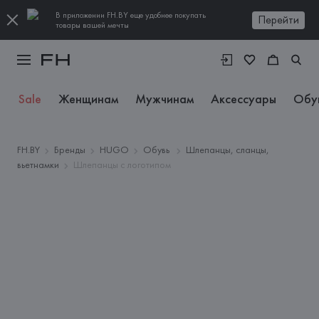
В приложении FH.BY еще удобнее покупать
Перейти
товары вашей мечты
Sale
Женщинам
Мужчинам
Аксессуары
Обу
FH.BY
Бренды
HUGO
Обувь
Шлепанцы, сланцы,
вьетнамки
Шлепанцы с логотипом