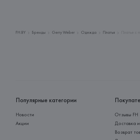
FH.BY
Бренды
Gerry Weber
Одежда
Платья
Платье с 
Популярные категории
Покупат
Новости
Отзывы FH
Акции
Доставка и
Возврат то