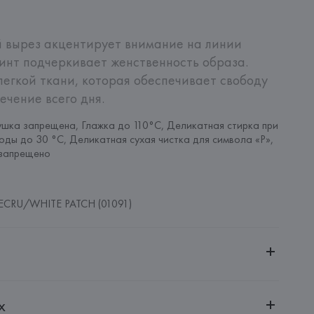
 вырез акцентирует внимание на линии 
инт подчеркивает женственность образа. 
легкой ткани, которая обеспечивает свободу 
ечение всего дня.
шка запрещена, Глажка до 110°C, Деликатная стирка при 
оды до 30 °C, Деликатная сухая чистка для символа «P», 
запрещено
ECRU/WHITE PATCH (01091)
ительной ответственностью "БелВиринея"
х
20030, г. Минск, ул. Немига, 5, пом. 39