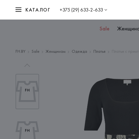
КАТАЛОГ
+375 (29) 633-2-633
Sale
Женщин
FH.BY
Sale
Женщинам
Одежда
Платья
Платье с прин