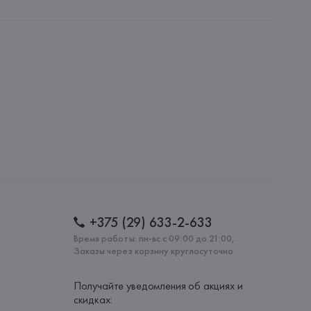
UNTO VICTRIX, S.L.
PUNTO VICTRIX, S.L., C/ de l'Overlocaire, 24-28 
eos, 59-08302 Mataró(Barcelona),
: 
КИТАЙ
+375 (29) 633-2-633
Время работы: пн-вс с 09:00 до 21:00,
Заказы через корзину круглосуточно
Получайте уведомления об акциях и
скидках: