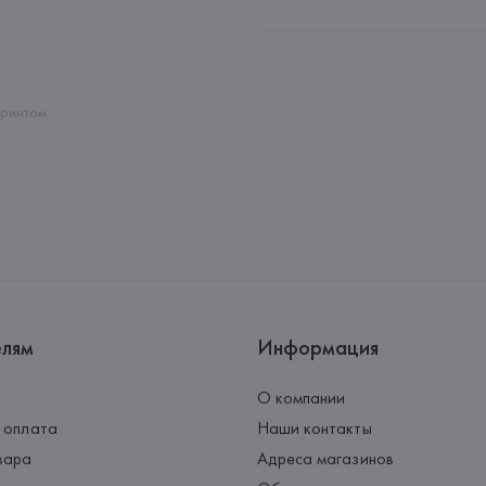
Производитель: 
GENEROS DE P
Адрес: 
ИСПАНИЯ, 
GENEROS DE 
Pol.Ind."Les Hortes"-Apdo.Corr
Страна происхождения товара
принтом
елям
Информация
О компании
 оплата
Наши контакты
вара
Адреса магазинов