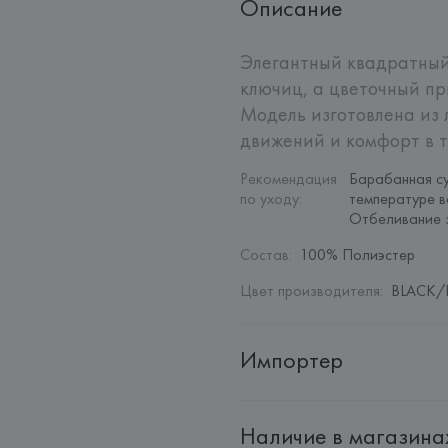
Описание
Элегантный квадратный
ключиц, а цветочный пр
Модель изготовлена из 
движений и комфорт в т
Рекомендация 
Барабанная су
по уходу
:
температуре в
Отбеливание 
Состав
:
100% Полиэстер
Цвет производителя
:
BLACK/
Импортер
Импортер: 
Общество с дополн
Наличие в магазина
Адрес: 
Республика Беларусь, 2