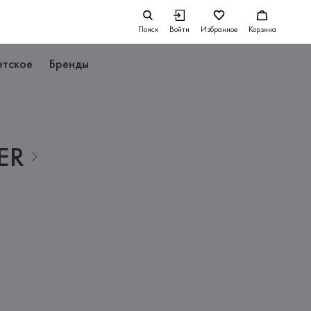
Поиск
Войти
Избранное
Корзина
етское
Бренды
ER