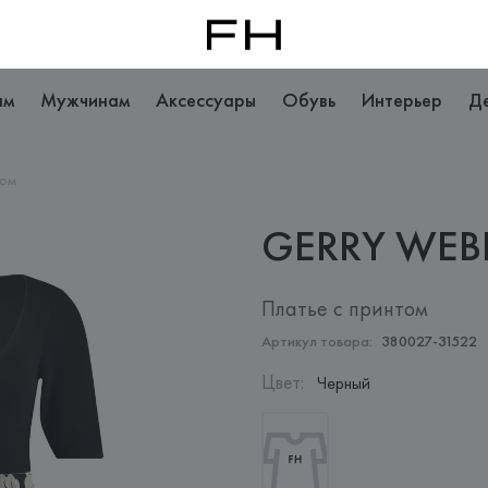
ам
Мужчинам
Аксессуары
Обувь
Интерьер
Д
том
GERRY
WEB
Платье с принтом
Артикул товара:
380027-31522
Цвет
:
Черный