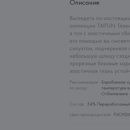
Описание
Выглядеть по-настоящем
коллекции TAIFUN. Глав
в тон с эластичными сб
его помощью вы сможет
силуэтом, подчеркивая 
небольшую шлицу сзади,
прорезные боковые карм
эластичная ткань устой
Рекомендация 
Барабанная су
по уходу
:
температуре в
Отбеливание 
Состав
:
54% Переработанный
Цвет производителя
:
FUCHSIA