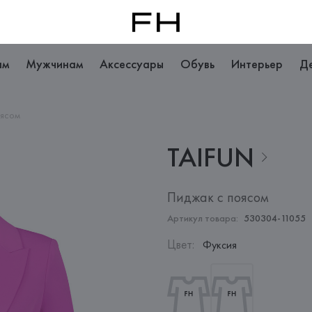
ам
Мужчинам
Аксессуары
Обувь
Интерьер
Д
оясом
TAIFUN
Пиджак с поясом
Артикул товара:
530304-11055
Цвет
:
Фуксия