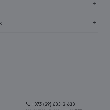
ительной ответственностью "БелВиринея"
х
20030, г. Минск, ул. Немига, 5, пом. 39
ternational Aktiengesellschaft
 International Aktiengesellschaft, 33790 HALLE 
SSE, 8,
: 
БАНГЛАДЕШ
+375 (29) 633-2-633
Время работы: пн-вс с 09:00 до 21:00,