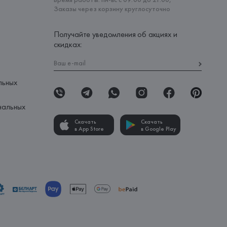
Заказы через корзину круглосуточно
Получайте уведомления об акциях и
скидках:
льных
нальных
Скачать
Скачать
в App Store
в Google Play