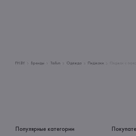
FH.BY
Бренды
Taifun
Одежда
Пиджаки
Пиджак с поя
Популярные категории
Покупат