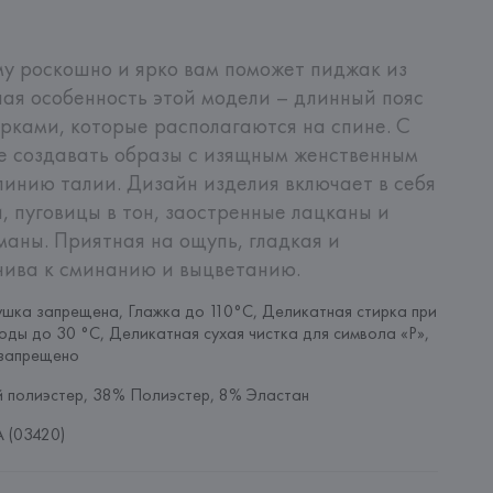
у роскошно и ярко вам поможет пиджак из 
ная особенность этой модели – длинный пояс 
орками, которые располагаются на спине. С 
е создавать образы с изящным женственным 
линию талии. Дизайн изделия включает в себя 
 пуговицы в тон, заостренные лацканы и 
аны. Приятная на ощупь, гладкая и 
чива к сминанию и выцветанию.
шка запрещена, Глажка до 110°C, Деликатная стирка при 
оды до 30 °C, Деликатная сухая чистка для символа «P», 
запрещено
 полиэстер, 38% Полиэстер, 8% Эластан
 (03420)