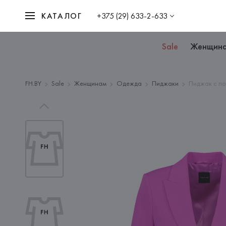
КАТАЛОГ
+375 (29) 633-2-633
Sale
Женщин
FH.BY
Sale
Женщинам
Одежда
Пиджаки
Пиджак с п