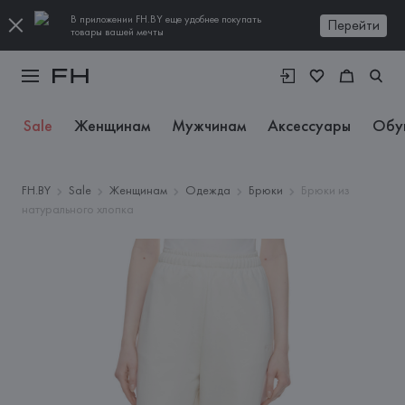
В приложении FH.BY еще удобнее покупать
Перейти
товары вашей мечты
Sale
Женщинам
Мужчинам
Аксессуары
Обу
FH.BY
Sale
Женщинам
Одежда
Брюки
Брюки из
натурального хлопка