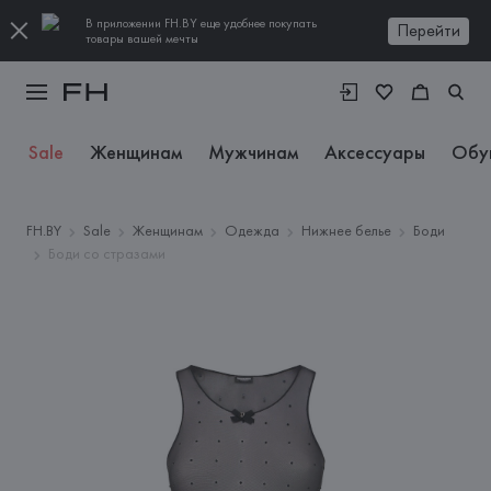
В приложении FH.BY еще удобнее покупать
Перейти
товары вашей мечты
Sale
Женщинам
Мужчинам
Аксессуары
Обу
FH.BY
Sale
Женщинам
Одежда
Нижнее белье
Боди
Боди со стразами