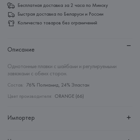
Бесплатная доставка за 2 часа по Минску
Быстрая доставка по Беларуси и России
Количество товаров без ограничений
Описание
Однотонные плавки с шайбами и регулируемыми 
завязками с обеих сторон.
Состав
:
76% Полиамид, 24% Эластан
Цвет производителя
:
ORANGE (66)
Импортер
Импортер: 
Общество с дополнительной ответственностью 
"БелВиринея"