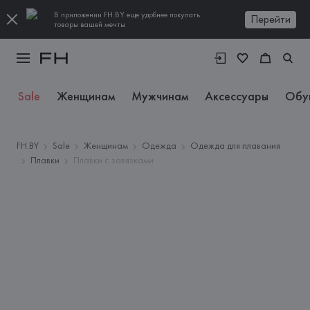
В приложении FH.BY еще удобнее покупать
Перейти
товары вашей мечты
Sale
Женщинам
Мужчинам
Аксессуары
Обу
FH.BY
Sale
Женщинам
Одежда
Одежда для плавания
Плавки
Плавки с завязками