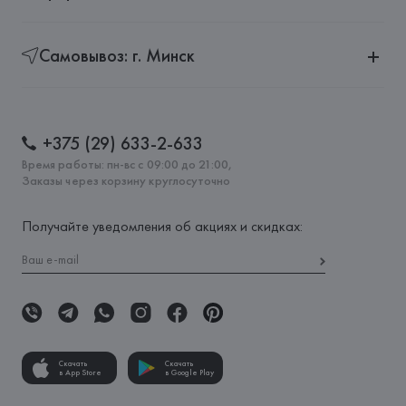
Самовывоз: г. Минск
+375 (29) 633-2-633
Время работы: пн-вс с 09:00 до 21:00,
Заказы через корзину круглосуточно
Получайте уведомления об акциях и скидках:
Скачать
Скачать
в App Store
в Google Play