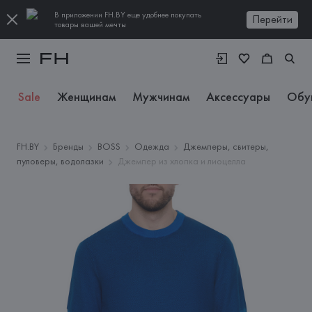
В приложении FH.BY еще удобнее покупать
Перейти
товары вашей мечты
Sale
Женщинам
Мужчинам
Аксессуары
Обу
FH.BY
Бренды
BOSS
Одежда
Джемперы, свитеры,
пуловеры, водолазки
Джемпер из хлопка и лиоцелла