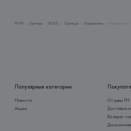
FH.BY
Бренды
BOSS
Одежда
Кардиганы
Кардиган из
Популярные категории
Покупат
Новости
Отзывы FH
Акции
Доставка и
Возврат то
Дисконтная