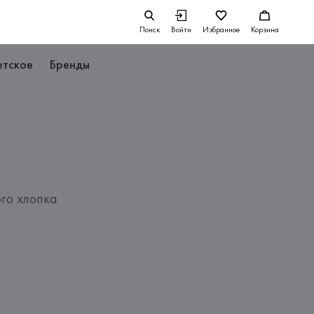
Поиск
Войти
Избранное
Корзина
етское
Бренды
го хлопка