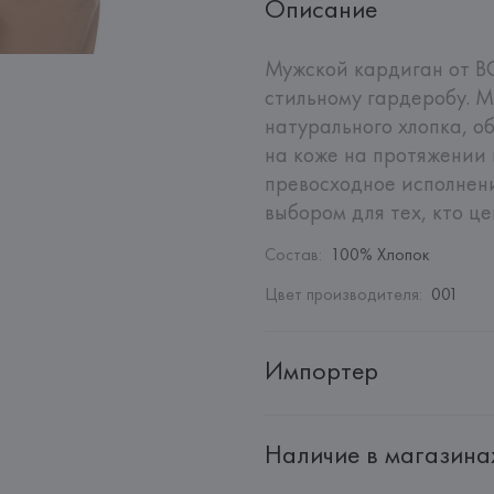
Описание
Мужской кардиган от B
стильному гардеробу. М
натурального хлопка, о
на коже на протяжении 
превосходное исполнен
выбором для тех, кто ц
Состав
:
100% Хлопок
Цвет производителя
:
001
Импортер
Импортер: 
Общество с ограни
Наличие в магазина
Адрес: 
Республика Беларусь, 2
Производитель: 
HUGO BOSS