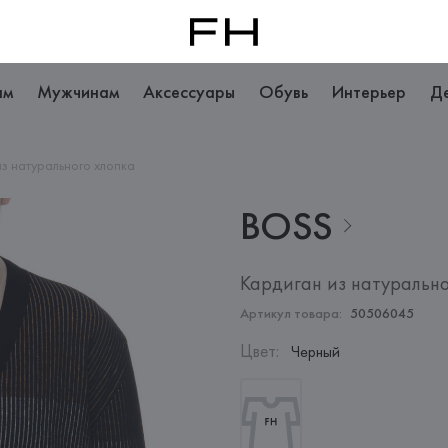
ам
Мужчинам
Аксессуары
Обувь
Интерьер
Д
из натурального хлопка
BOSS
Кардиган из натурально
Артикул товара:
50506045
Цвет
:
Черный