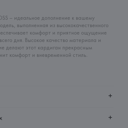
OSS – идеальное дополнение к вашему 
одель, выполненная из высококачественного 
беспечивает комфорт и приятное ощущение 
всего дня. Высокое качество материала и 
ие делают этот кардиган прекрасным 
енит комфорт и вневременной стиль.
ченной ответственностью "Авикойл Интернешнл"
х
20051, г. Минск, ул. Рафиева, д. 64, помещение 2-27
 AG