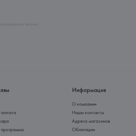
Адрес: 
ГЕРМАНИЯ, 
HUGO BOSS 
Страна происхождения товара
 натурального хлопка
елям
Информация
О компании
 оплата
Наши контакты
вара
Адреса магазинов
 программа
Облигации