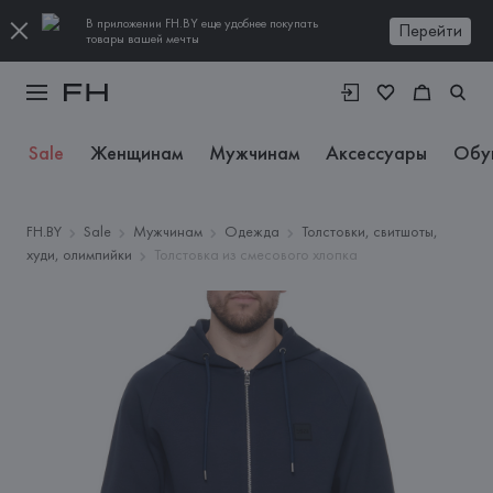
В приложении FH.BY еще удобнее покупать
Перейти
товары вашей мечты
Sale
Женщинам
Мужчинам
Аксессуары
Обу
FH.BY
Sale
Мужчинам
Одежда
Толстовки, свитшоты,
худи, олимпийки
Толстовка из смесового хлопка