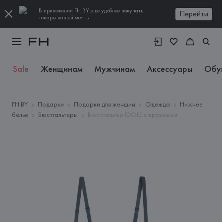
В приложении FH.BY еще удобнее покупать
Перейти
товары вашей мечты
Sale
Женщинам
Мужчинам
Аксессуары
Обу
FH.BY
Подарки
Подарки для женщин
Одежда
Нижнее
белье
Бюстгальтеры
Бюстгальтер IDOLE с кружевом