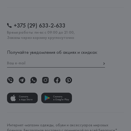
+375 (29) 633-2-633
Время работы: пн-вс с 09:00 до 21:00,
Заказы через корзину круглосуточно
Получайте уведомления об акциях и скидках:
Скачать
Скачать
в App Store
в Google Play
Интернет-магазин одежды, обуви и аксессуаров мировых
брендов. Бесплатная доставка с примеркой по всей Беларуси*.