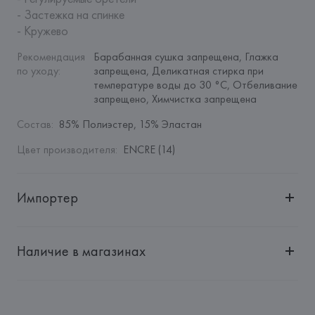
- Застежка на спинке

- Кружево
Рекомендация 
Барабанная сушка запрещена, Глажка 
по уходу
:
запрещена, Деликатная стирка при 
температуре воды до 30 °C, Отбеливание 
запрещено, Химчистка запрещена
Состав
:
85% Полиэстер, 15% Эластан
Цвет производителя
:
ENCRE (14)
Импортер
Импортер: 
Общество с дополнительной ответственностью 
"БелВиринея"
Наличие в магазинах
Адрес: 
Республика Беларусь, 220030, г. Минск, ул. 
Немига, 5, пом. 39
Производитель: 
Etam Lingerie SA