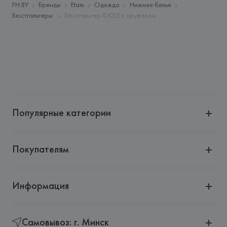
Адрес: 
ФРАНЦИЯ, 
Etam Lingerie SA, 57/59 Rue Henri 
FH.BY
Бренды
Etam
Одежда
Нижнее белье
Barbusse 92110 Clichy,
Бюстгальтеры
Бюстгальтер IDOLE с кружевом
Страна происхождения товара: 
БАНГЛАДЕШ
Популярные категории
Покупателям
Информация
Самовывоз: г. Минск