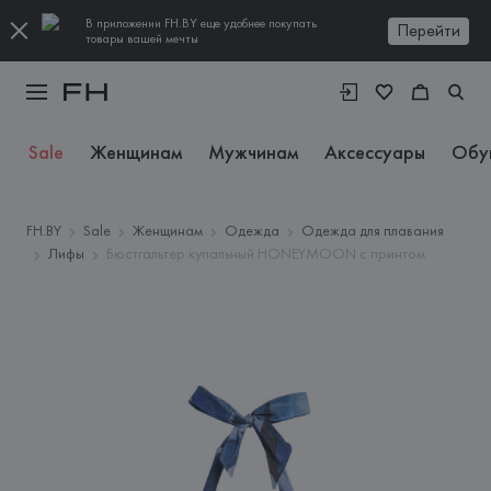
В приложении FH.BY еще удобнее покупать
Перейти
товары вашей мечты
Sale
Женщинам
Мужчинам
Аксессуары
Обу
FH.BY
Sale
Женщинам
Одежда
Одежда для плавания
Лифы
Бюстгальтер купальный HONEYMOON с принтом