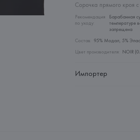
Сорочка прямого кроя с
Рекомендация 
Барабанная су
по уходу
:
температуре в
запрещена
Состав
:
95% Модал, 5% Элас
Цвет производителя
:
NOIR (0
Импортер
Импортер: 
Общество с дополн
Адрес: 
Республика Беларусь, 2
Производитель: 
Etam Lingerie 
Адрес: 
ФРАНЦИЯ, 
Etam Linger
Страна происхождения товара