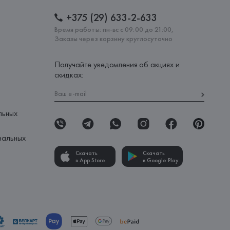
+375 (29) 633-2-633
Время работы: пн-вс с 09:00 до 21:00,
Заказы через корзину круглосуточно
Получайте уведомления об акциях и
скидках:
льных
нальных
Скачать
Скачать
в App Store
в Google Play