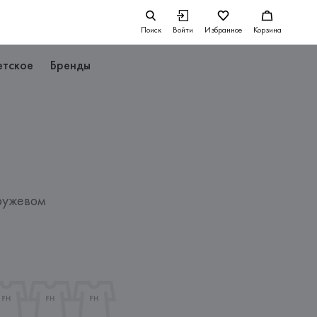
Поиск
Войти
Избранное
Корзина
етское
Бренды
ружевом