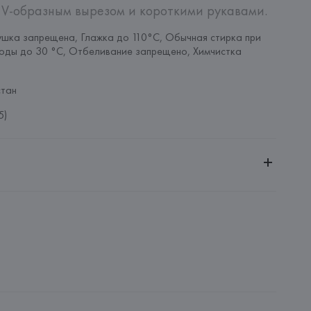
 V-образным вырезом и короткими рукавами.
шка запрещена, Глажка до 110°C, Обычная стирка при 
оды до 30 °C, Отбеливание запрещено, Химчистка 
тан
5)
ительной ответственностью "БелВиринея"
20030, г. Минск, ул. Немига, 5, пом. 39
SA
ie SA, 57/59 Rue Henri Barbusse 92110 Clichy,
: 
КИТАЙ