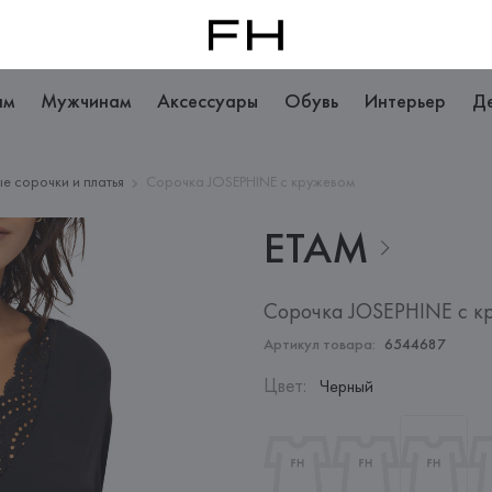
ам
Мужчинам
Аксессуары
Обувь
Интерьер
Д
е сорочки и платья
Сорочка JOSEPHINE с кружевом
ETAM
Сорочка JOSEPHINE с к
Артикул товара:
6544687
Цвет
:
Черный