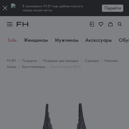
В приложении FH.BY еще удобнее покупать
Перейти
товары вашей мечты
Sale
Женщинам
Мужчинам
Аксессуары
Обу
FH.BY
Подарки
Подарки для женщин
Одежда
Нижнее
белье
Бюстгальтеры
Бюстгальтер ARTY