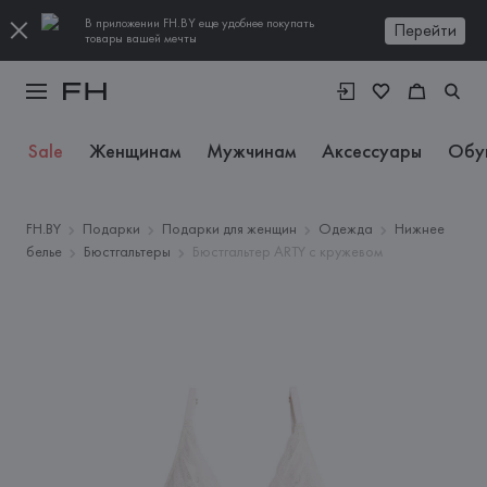
В приложении FH.BY еще удобнее покупать
Перейти
товары вашей мечты
Sale
Женщинам
Мужчинам
Аксессуары
Обу
FH.BY
Подарки
Подарки для женщин
Одежда
Нижнее
белье
Бюстгальтеры
Бюстгальтер ARTY с кружевом