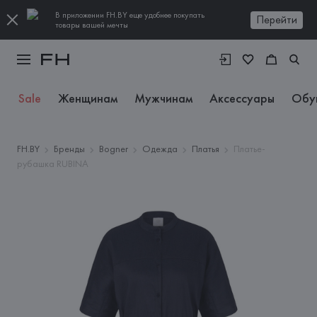
В приложении FH.BY еще удобнее покупать
Перейти
товары вашей мечты
Sale
Женщинам
Мужчинам
Аксессуары
Обу
FH.BY
Бренды
Bogner
Одежда
Платья
Платье-
рубашка RUBINA