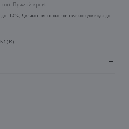
ской. Прямой крой.
 до 110°C, Деликатная стирка при температуре воды до 
NT (19)
ительной ответственностью "БелВиринея"
20030, г. Минск, ул. Немига, 5, пом. 39
NFECCION S.A.
CONFECCION S.A., AVDA LLANO CASTELLANO, NUM. 51 
: 
МЬЯНМА