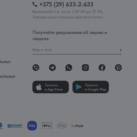
+375 (29) 633-2-633
Время работы: пн-вс с 09:00 до 21:00,
Заказы через корзину круглосуточно
Получайте уведомления об акциях и
скидках:
льных
нальных
Скачать
Скачать
в App Store
в Google Play