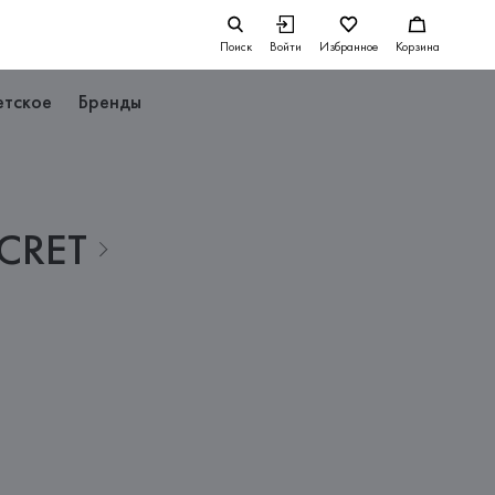
Поиск
Войти
Избранное
Корзина
етское
Бренды
CRET