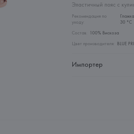
Эластичный пояс с кули
Рекомендация по 
Глажка
уходу
:
30 °C
Состав
:
100% Вискоза
Цвет производителя
:
BLUE PRI
Импортер
Импортер: 
Общество с дополн
Адрес: 
Республика Беларусь, 2
Производитель: 
EUROFIEL CO
Адрес: 
ИСПАНИЯ, 
EUROFIEL 
28034 MADRID,
Страна происхождения товара