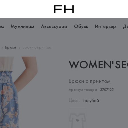
ам
Мужчинам
Аксессуары
Обувь
Интерьер
Д
Брюки
Брюки с принтом
WOMEN'SE
Брюки с принтом
Артикул товара:
3707195
Цвет
:
Голубой