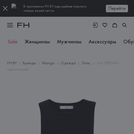
В приложении FH.BY еще удобнее покупать
Перейти
товары вашей мечты
Sale
Женщинам
Мужчинам
Аксессуары
Обу
FH.BY
Бренды
Mango
Одежда
Топы
Топ HERNAN
однотонный