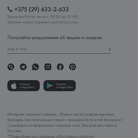
+375 (29) 633-2-633
Время работы: пн-вс с 09:00 до 21:00,
Заказы через корзину круглосуточно
Получайте уведомления об акциях и скидках:
Скачать
Скачать
в App Store
в Google Play
Интернет-магазин одежды, обуви и аксессуаров мировых
брендов. Бесплатная доставка с примеркой по всей Беларуси*.
Самовывоз из фирменных салонов сети. Быстрая доставка в
Россию.
*Подробнее на странице «
Доставка и оплата
»