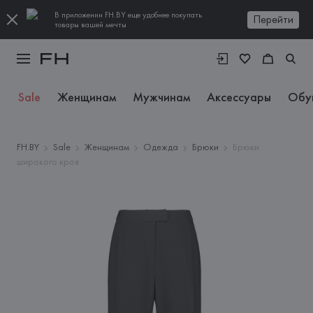
В приложении FH.BY еще удобнее покупать
Перейти
товары вашей мечты
Sale
Женщинам
Мужчинам
Аксессуары
Обу
FH.BY
Sale
Женщинам
Одежда
Брюки
Брюки
широкого кроя