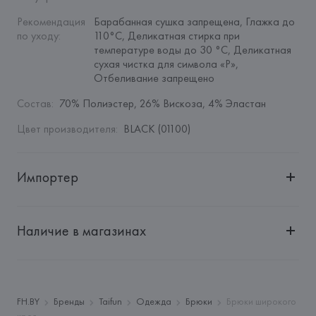
Рекомендация 
Барабанная сушка запрещена, Глажка до 
по уходу
:
110°C, Деликатная стирка при 
температуре воды до 30 °C, Деликатная 
сухая чистка для символа «P», 
Отбеливание запрещено
Состав
:
70% Полиэстер, 26% Вискоза, 4% Эластан
Цвет производителя
:
BLACK (01100)
Импортер
Импортер: 
Общество с дополнительной ответственностью 
"БелВиринея"
Наличие в магазинах
Адрес: 
Республика Беларусь, 220030, г. Минск, ул. 
Немига, 5, пом. 39
Производитель: 
Gerry Weber International Aktiengesellschaft
Адрес: 
ГЕРМАНИЯ, 
Gerry Weber International 
FH.BY
Бренды
Taifun
Одежда
Брюки
Брюки широкого
Aktiengesellschaft, 33790 HALLE (WESTFALLEN), 