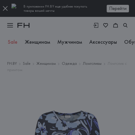
В приложении FH.BY еще удобнее покупать
Перейти
товары вашей мечты
Sale
Женщинам
Мужчинам
Аксессуары
Обу
FH.BY
Sale
Женщинам
Одежда
Лонгсливы
Лонгслив с
принтом